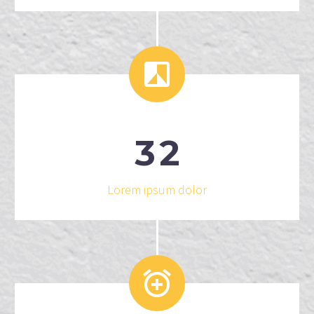


3
2
Lorem ipsum dolor

