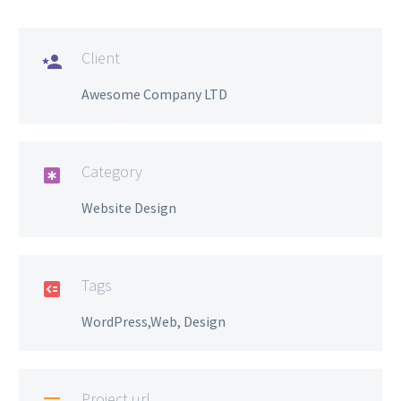
Client

Awesome Company LTD
Category

Website Design
Tags

WordPress,Web, Design
Project url