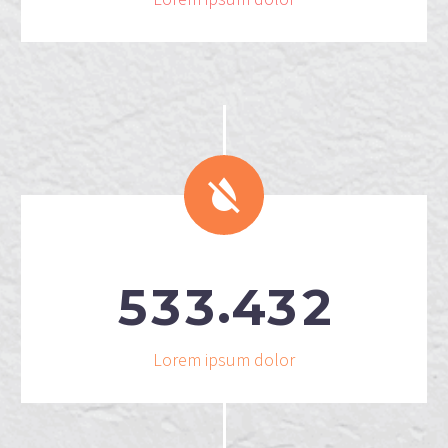


.
5
3
3
4
3
2
Lorem ipsum dolor