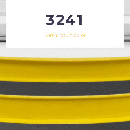
3
2
4
1
Lorem ipsum dolor