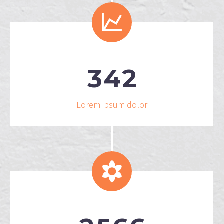


3
4
2
Lorem ipsum dolor

