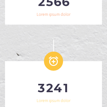
2
5
6
6
Lorem ipsum dolor


3
2
4
1
Lorem ipsum dolor