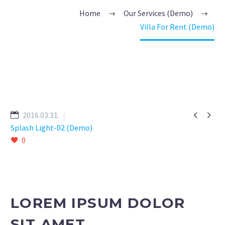
Home
Our Services (Demo)
Villa For Rent (Demo)


2016.03.31.
Splash Light-02 (Demo)
0
LOREM IPSUM DOLOR
SIT AMET