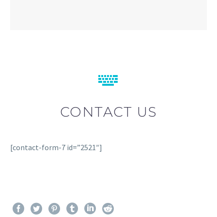


CONTACT US
[contact-form-7 id=”2521″]