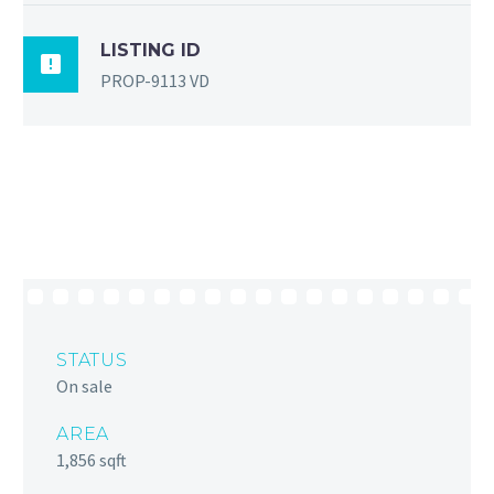
LISTING ID

PROP-9113 VD
STATUS
On sale
AREA
1,856 sqft